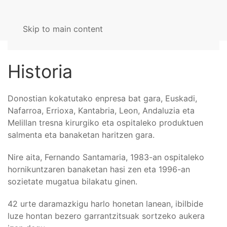
Skip to main content
Historia
Donostian kokatutako enpresa bat gara, Euskadi,
Nafarroa, Errioxa, Kantabria, Leon, Andaluzia eta
Melillan tresna kirurgiko eta ospitaleko produktuen
salmenta eta banaketan haritzen gara.
Nire aita, Fernando Santamaria, 1983-an ospitaleko
hornikuntzaren banaketan hasi zen eta 1996-an
sozietate mugatua bilakatu ginen.
42 urte daramazkigu harlo honetan lanean, ibilbide
luze hontan bezero garrantzitsuak sortzeko aukera