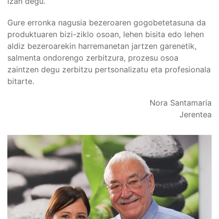
izan degu.
Gure erronka nagusia bezeroaren gogobetetasuna da
produktuaren bizi-ziklo osoan, lehen bisita edo lehen
aldiz bezeroarekin harremanetan jartzen garenetik,
salmenta ondorengo zerbitzura, prozesu osoa
zaintzen degu zerbitzu pertsonalizatu eta profesionala
bitarte.
Nora Santamaria
Jerentea